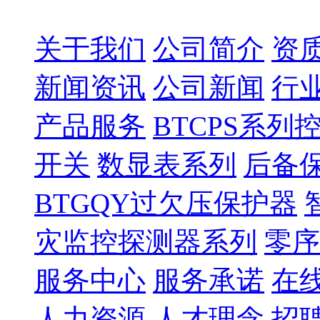
产品分类
电子样本
关于我们
公司简介
资
产品目录
BTCPS系列控制与保护开关
双电源自动转换开关
数显表系列
新闻资讯
公司新闻
行
了解更多
产品服务
BTCPS系
手机扫一扫，浏览电子样本。
了解更多
开关
数显表系列
后备
服务承诺
在线留言
BTGQY过欠压保护器
保证为用户提供良好的售前、售后服务，为用户在订购前介
灾监控探测器系列
零序
了解更多
服务中心
服务承诺
在
如您对我们的产品或服务有什么问题或建议，请填写下面这
了解更多
人力资源
人才理念
招