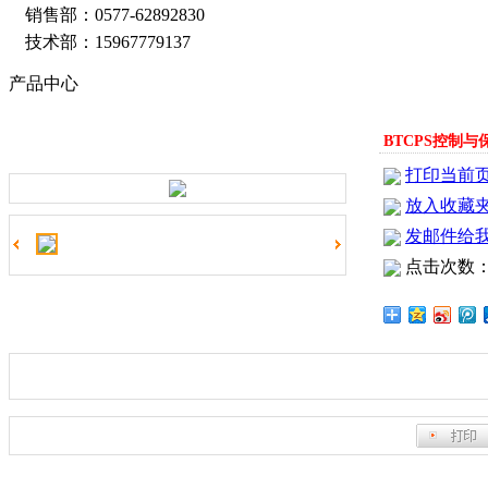
销售部：0577-62892830
浙江宝田电气有限公司坐落于中国电气之都-柳市镇，是一
技术部：15967779137
了解更多
产品中心
浙江宝田电气有限公司技术力量雄厚，人才结构配备合理，
BTCPS控制与
了解更多
打印当前
公司遵循“诚信为本、科技创新、用户至上、质量上乘、贴心
放入收藏
了解更多
发邮件给
公司新闻
点击次数：4
行业新闻
浪涌保护器厂家告诉你什么是浪涌？
如何选择正确的开关电源
了解更多
详细信息
如何通过元器件选型提高开关电源可靠性?
双电源自动切换开
了解更多