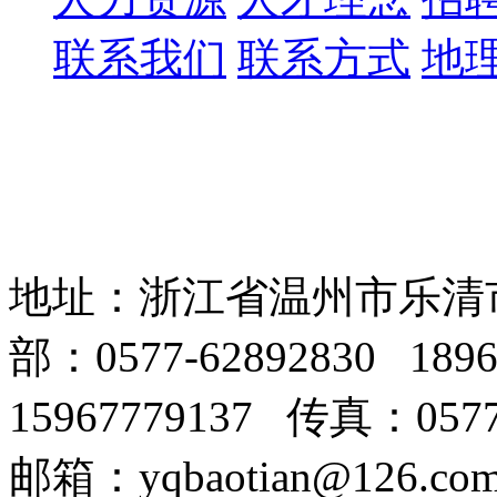
人才理念
招聘信息
联系我们
联系方式
地
企业之间的竞争本质上就是人才的竞争。人才是企业发展的
了解更多
质量部经理
了解更多
联系方式
地理位置
地址：浙江省温州市乐清
地址：浙江省温州市乐清市柳市镇方斗岩工业区
销售部：0577-62892830 18969716636
部：0577-62892830 18
技术部：15967779137
传真：0577-62892830
15967779137 传真：0577
了解更多
地图导航，方便您的来访……
邮箱：yqbaotian@126.com