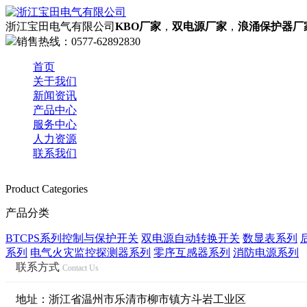
浙江宝田电气有限公司
KBO厂家
，
双电源厂家
，
浪涌保护器厂
销售热线：
0577-62892830
首页
关于我们
新闻资讯
产品中心
服务中心
人力资源
联系我们
Product Categories
网站首页
产品分类
欢迎您来到KBO厂家，双电源厂家，浪涌保护器厂家，过
BTCPS系列控制与保护开关
双电源自动转换开关
数显表系列
了解更多
系列
电气火灾监控探测器系列
零序互感器系列
消防电源系列
公司简介
联系方式
Contact Us
资质荣誉
企业文化
地址：浙江省温州市乐清市柳市镇方斗岩工业区