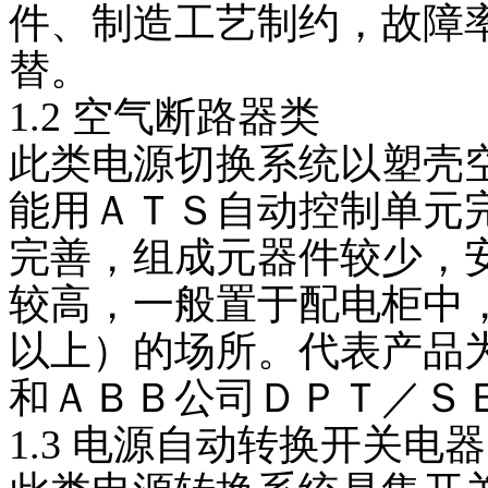
件、制造工艺制约，故障
人才理念
招聘信息
替。
企业之间的竞争本质上就是人才的竞争。人才是企业发展的
1.2 空气断路器类
了解更多
此类电源切换系统以塑壳
质量部经理
了解更多
能用ＡＴＳ自动控制单元
联系方式
完善，组成元器件较少，
地理位置
较高，一般置于配电柜中
地址：浙江省温州市乐清市柳市镇方斗岩工业区
销售部：0577-62892830 18969716636
以上）的场所。代表产品
技术部：15967779137
传真：0577-62892830
和ＡＢＢ公司ＤＰＴ／Ｓ
了解更多
1.3 电源自动转换开关电
地图导航，方便您的来访……