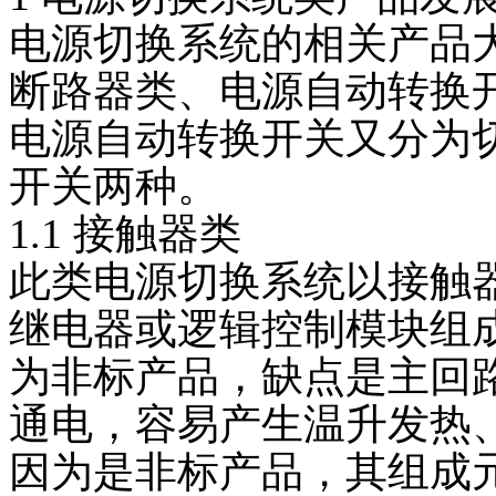
产品分类
电子样本
电源切换系统的相关产品
断路器类、电源自动转换
产品目录
BTCPS系列控制与保护开关
双电源自动转换开关
数显表系列
电源自动转换开关又分为
了解更多
开关两种。
手机扫一扫，浏览电子样本。
1.1 接触器类
了解更多
此类电源切换系统以接触
服务承诺
在线留言
继电器或逻辑控制模块组
保证为用户提供良好的售前、售后服务，为用户在订购前介
为非标产品，缺点是主回
了解更多
通电，容易产生温升发热
如您对我们的产品或服务有什么问题或建议，请填写下面这
因为是非标产品，其组成
了解更多