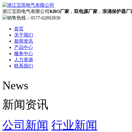
浙江宝田电气有限公司
KBO厂家
，
双电源厂家
，
浪涌保护器厂
销售热线：
0577-62892830
首页
关于我们
新闻资讯
产品中心
服务中心
人力资源
联系我们
News
网站首页
欢迎您来到KBO厂家，双电源厂家，浪涌保护器厂家，过
新闻资讯
了解更多
公司简介
资质荣誉
公司新闻
行业新闻
企业文化