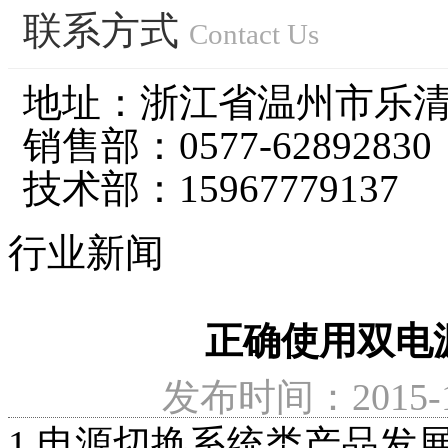
联系方式
浙江宝田电气有限公司坐落于中国电气之都-柳市镇，是一
Contact Us
了解更多
地址：浙江省温州市乐
浙江宝田电气有限公司技术力量雄厚，人才结构配备合理，
了解更多
销售部：0577-62892830
公司遵循“诚信为本、科技创新、用户至上、质量上乘、贴心
技术部：15967779137
了解更多
行业新闻
公司新闻
行业新闻
浪涌保护器厂家告诉你什么是浪涌？
如何选择正确的开关电源
正确使用双电
了解更多
如何通过元器件选型提高开关电源可靠性?
双电源自动切换开
发布时间：2015-12
了解更多
1 电源切换系统类产品发