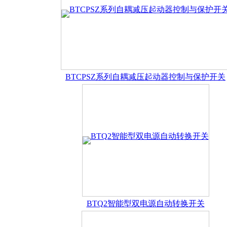
显表系列
后备保护器
BTC1系列浪涌保护器
BTGQY过欠压保护器
BTCPSZ系列自耦减压起动器控制与保护开关
订购前介绍产品性能及使用要求，提供有关资料。用户需求进行
写下面这张表单发送给我们，我们将不断改进的产品和服务作为
BTQ2智能型双电源自动转换开关