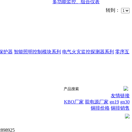
多功能监控、组合仪表
转到：
压保护器
智能照明控制模块系列
电气火灾监控探测器系列
零序互
友情链接
KBO厂家
双电源厂家
gn19
gn30
铜排价格
铜排销售
98925