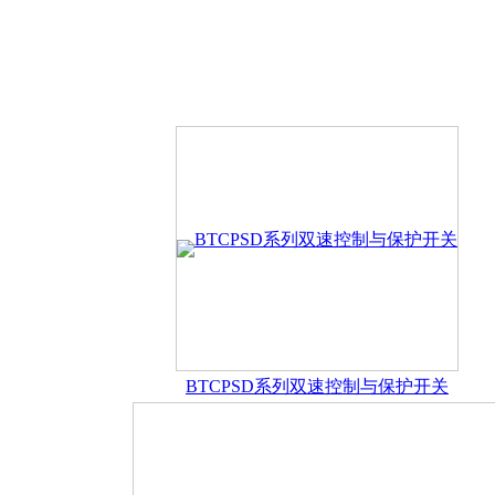
镇，是一家集科研、生产、销售、安装维修服务为一体的专业工控
备合理，并拥有现代的生产线和先进的检测设备，完善的售后服
乘、贴心服务”的企业宗旨。
开关电源
双电源自动转换开关的分类及定义
双电源的发展史
双
BTCPSD系列双速控制与保护开关
动切换开关认知上的误区
双电源自动切换开关级数如何选择
双电