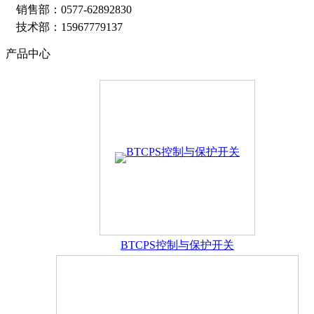
销售部：0577-62892830
浙江宝田电气有限公司坐落于中国电气之都-柳市
技术部：15967779137
了解更多
产品中心
浙江宝田电气有限公司技术力量雄厚，人才结构配
了解更多
公司遵循“诚信为本、科技创新、用户至上、质量上
了解更多
公司新闻
行业新闻
浪涌保护器厂家告诉你什么是浪涌？
如何选择正确的
了解更多
BTCPS控制与保护开关
如何通过元器件选型提高开关电源可靠性?
双电源自
了解更多