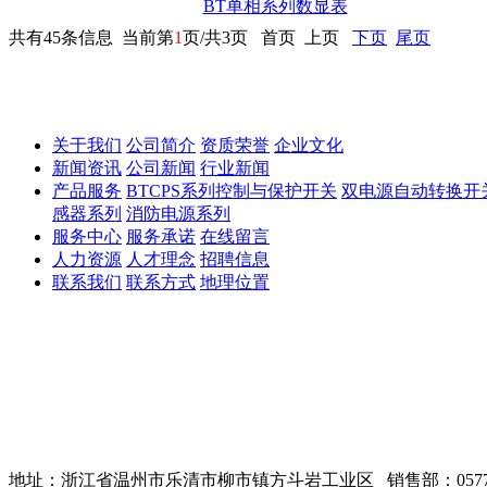
了解更多
BT单相系列数显表
共有45条信息 当前第
1
页/共3页 首页 上页
下页
尾页
关于我们
公司简介
资质荣誉
企业文化
新闻资讯
公司新闻
行业新闻
产品服务
BTCPS系列控制与保护开关
双电源自动转换开
感器系列
消防电源系列
服务中心
服务承诺
在线留言
人力资源
人才理念
招聘信息
联系我们
联系方式
地理位置
地址：浙江省温州市乐清市柳市镇方斗岩工业区 销售部：0577-62892830