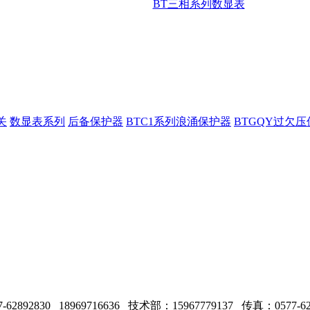
BT三相系列数显表
关
数显表系列
后备保护器
BTC1系列浪涌保护器
BTGQY过欠
 18969716636 技术部：15967779137 传真：0577-628