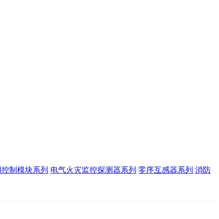
田电气有限公司。品质优，价格美，欢迎前来洽谈合作。
明控制模块系列
电气火灾监控探测器系列
零序互感器系列
消防