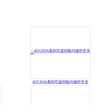
自动化电气制造商，主要生产双电源自动转换开关系列、KBO
务保障体系。
电源自动切换开关的特点及工作模式
BTCPSN系列可逆控制与保护开关
源各类型输入输出接口介绍
正确使用双电源自动转换开关电器