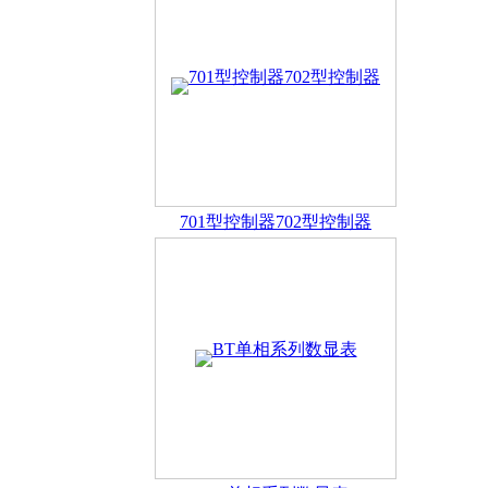
人才理念
招聘信息
企业之间的竞争本质上就是人才的竞争。人才是企
了解更多
质量部经理
了解更多
701型控制器702型控制器
联系方式
地理位置
地址：浙江省温州市乐清市柳市镇方斗岩工业区
销售部：0577-62892830 18969716636
技术部：15967779137
传真：0577-62892830
了解更多
地图导航，方便您的来访……