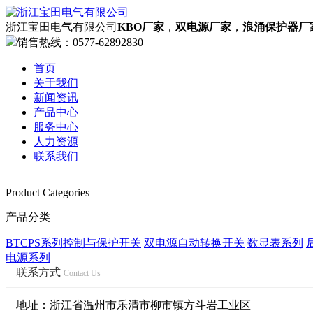
浙江宝田电气有限公司
KBO厂家
，
双电源厂家
，
浪涌保护器厂
销售热线：
0577-62892830
首页
关于我们
新闻资讯
产品中心
服务中心
人力资源
联系我们
Product Categories
网站首页
产品分类
欢迎您来到KBO厂家，双电源厂家，浪涌保护器
BTCPS系列控制与保护开关
双电源自动转换开关
数显表系列
了解更多
电源系列
公司简介
联系方式
Contact Us
资质荣誉
企业文化
地址：浙江省温州市乐清市柳市镇方斗岩工业区