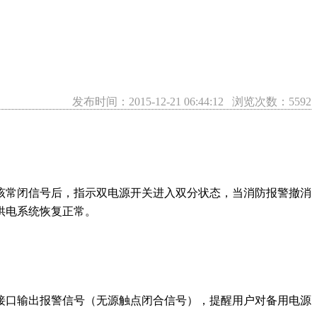
自动化电气制造商，主要生产双电源自动转换开关系列、KBO
务保障体系。
发布时间：2015-12-21 06:44:12 浏览次数：5592
该常闭信号后，指示双电源开关进入双分状态，当消防报警撤消
供电系统恢复正常。
电源自动切换开关的特点及工作模式
源各类型输入输出接口介绍
正确使用双电源自动转换开关电器
接口输出报警信号（无源触点闭合信号），提醒用户对备用电源