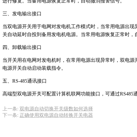
进行修复。当备用电源恢复正常时，自动撤消报警信号。
产品分类
电子样本
三、发电输出接口
产品目录
当双电源开关用于电网对发电机工作模式时，当常用电源出现异
BTCPS系列控制与保护开关
双电源自动转换开关
数
关自动延时自投到备用发电机电源。当常用电源恢复正常时，
了解更多
四、卸载输出接口
手机扫一扫，浏览电子样本。
当开关用在电网对发电机时，在常用电源出现异常时，双电源
了解更多
电源开关自动启动装载指令。
服务承诺
五、RS-485通讯接口
在线留言
高端型双电源开关可配置计算机联网功能接口，可通过RS48
保证为用户提供良好的售前、售后服务，为用户在
了解更多
上一条:
双电源自动切换开关级数如何选择
下一条:
正确使用双电源自动转换开关电器
如您对我们的产品或服务有什么问题或建议，请填
了解更多