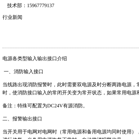
技术部：15967779137
浙江宝田电气有限公司坐落于中国电气之都-柳市
行业新闻
了解更多
浙江宝田电气有限公司技术力量雄厚，人才结构配
了解更多
公司遵循“诚信为本、科技创新、用户至上、质量上
电源各类型输入输出接口介绍
了解更多
一、消防输入接口
公司新闻
行业新闻
当线路出现消防报警时，此时需要双电源及时分断两路电源，
时，使消防接口输入的常闭开关变为常开状态，如果常用电源
浪涌保护器厂家告诉你什么是浪涌？
如何选择正确的
了解更多
备注：特殊可配置为DC24V有源消防。
如何通过元器件选型提高开关电源可靠性?
双电源自
二、报警输出接口
了解更多
当开关用于电网对电网时（常用电源和备用电源均同时使用）