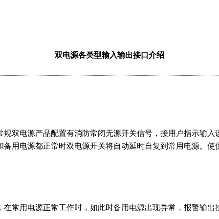
镇，是一家集科研、生产、销售、安装维修服务为一体的专业工控
备合理，并拥有现代的生产线和先进的检测设备，完善的售后服
双电源各类型输入输出接口介绍
乘、贴心服务”的企业宗旨。
常规双电源产品配置有消防常闭无源开关信号，接用户指示输入
和备用电源都正常时双电源开关将自动延时自复到常用电源。使
开关电源
双电源自动转换开关的分类及定义
双电源的发展史
双
动切换开关认知上的误区
双电源自动切换开关级数如何选择
双电
，在常用电源正常工作时，如此时备用电源出现异常，报警输出