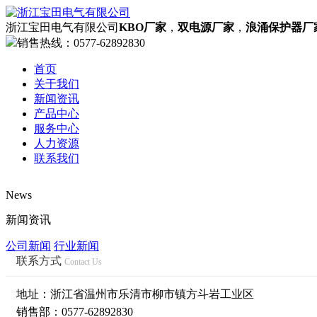
浙江宝田电气有限公司
KBO厂家
，
双电源厂家
，
浪涌保护器厂
销售热线：
0577-62892830
首页
关于我们
新闻资讯
产品中心
服务中心
人力资源
联系我们
News
网站首页
新闻资讯
欢迎您来到KBO厂家，双电源厂家，浪涌保护器
公司新闻
行业新闻
了解更多
联系方式
Contact Us
公司简介
资质荣誉
地址：浙江省温州市乐清市柳市镇方斗岩工业区
企业文化
销售部：0577-62892830