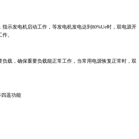
指示发电机启动工作，等发电机发电达到80%Ue时，双电源开
智能照明控制模块系列
电气火灾监控探测器系列
零序互感器系
工作。
要负载，确保重要负载能正常工作，当常用电源恢复正常时，双
等四遥功能
技术培训，对用户进行质量跟踪、用户访问，及时根据用户需求
对您的回报。