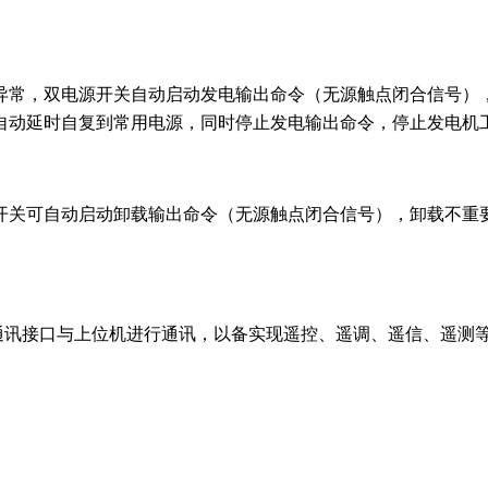
常，双电源开关自动启动发电输出命令（无源触点闭合信号），
显表系列
后备保护器
BTC1系列浪涌保护器
BTGQY过欠压保护器
自动延时自复到常用电源，同时停止发电输出命令，停止发电机
开关可自动启动卸载输出命令（无源触点闭合信号），卸载不重
5通讯接口与上位机进行通讯，以备实现遥控、遥调、遥信、遥测
订购前介绍产品性能及使用要求，提供有关资料。用户需求进行
写下面这张表单发送给我们，我们将不断改进的产品和服务作为