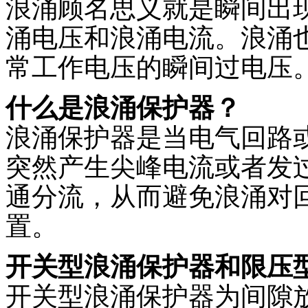
浪涌顾名思义就是瞬间出
产品分类
电子样本
涌电压和浪涌电流。浪涌
产品目录
常工作电压的瞬间过电压
BTCPS系列控制与保护开关
双电源自动转换开关
数显表系列
了解更多
什么是浪涌保护器？
手机扫一扫，浏览电子样本。
浪涌保护器是当电气回路
了解更多
突然产生尖峰电流或者发
服务承诺
在线留言
通分流，从而避免浪涌对
保证为用户提供良好的售前、售后服务，为用户在订购前介
置。
了解更多
开关型浪涌保护器和限压
如您对我们的产品或服务有什么问题或建议，请填写下面这
开关型浪涌保护器为间隙
了解更多