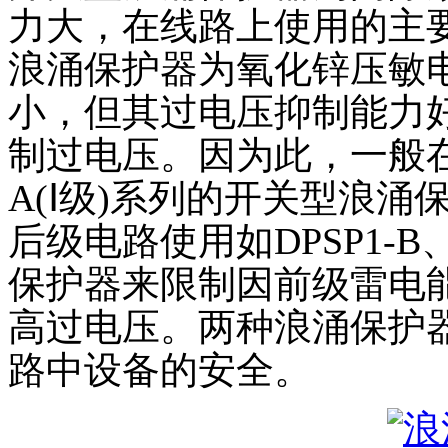
人才理念
力大，在线路上使用的主要
招聘信息
浪涌保护器为氧化锌压敏
企业之间的竞争本质上就是人才的竞争。人才是企业发展的
小，但其过电压抑制能力
了解更多
制过电压。因为此，一般在
质量部经理
了解更多
A(Ⅰ级)系列的开关型浪
联系方式
后级电路使用如DPSP1-B
地理位置
保护器来限制因前级雷电
地址：浙江省温州市乐清市柳市镇方斗岩工业区
销售部：0577-62892830 18969716636
高过电压。两种浪涌保护
技术部：15967779137
传真：0577-62892830
路中设备的安全。
了解更多
地图导航，方便您的来访……