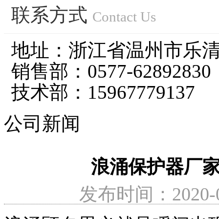
联系方式
浙江宝田电气有限公司坐落于中国电气之都-柳市镇，是一
Contact Us
了解更多
地址：浙江省温州市乐
浙江宝田电气有限公司技术力量雄厚，人才结构配备合理，
了解更多
销售部：0577-62892830
公司遵循“诚信为本、科技创新、用户至上、质量上乘、贴心
技术部：15967779137
了解更多
公司新闻
公司新闻
行业新闻
浪涌保护器厂家告诉你什么是浪涌？
如何选择正确的开关电源
浪涌保护器厂
了解更多
如何通过元器件选型提高开关电源可靠性?
双电源自动切换开
发布时间：2020-03
了解更多