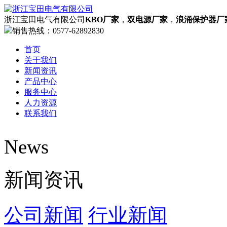
浙江宝田电气有限公司
KBO厂家
，
双电源厂家
，
浪涌保护器厂
销售热线：
0577-62892830
首页
关于我们
新闻资讯
产品中心
服务中心
人力资源
联系我们
News
网站首页
欢迎您来到KBO厂家，双电源厂家，浪涌保护器厂家，过
新闻资讯
了解更多
公司简介
资质荣誉
公司新闻
行业新闻
企业文化