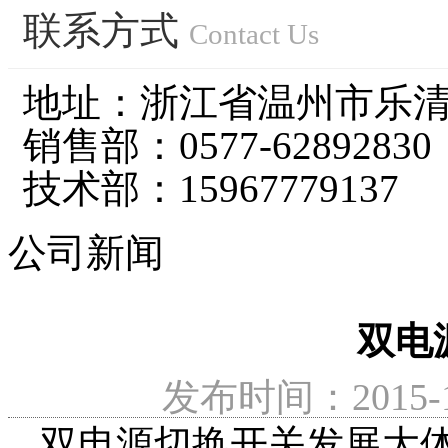
联系方式
浙江宝田电气有限公司坐落于中国电气之都-柳市镇，是一
Contact Us
了解更多
地址：浙江省温州市乐
浙江宝田电气有限公司技术力量雄厚，人才结构配备合理，
了解更多
销售部：0577-62892830
公司遵循“诚信为本、科技创新、用户至上、质量上乘、贴心
技术部：15967779137
了解更多
公司新闻
公司新闻
行业新闻
浪涌保护器厂家告诉你什么是浪涌？
如何选择正确的开关电源
双电
了解更多
如何通过元器件选型提高开关电源可靠性?
双电源自动切换开
发布时间：2015-12
了解更多
双电源切换开关发展大