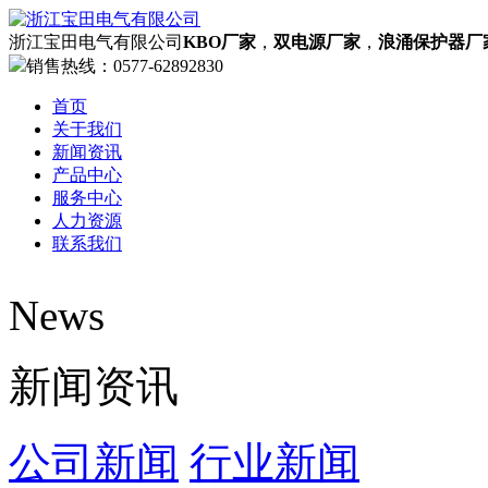
浙江宝田电气有限公司
KBO厂家
，
双电源厂家
，
浪涌保护器厂
销售热线：
0577-62892830
首页
关于我们
新闻资讯
产品中心
服务中心
人力资源
联系我们
News
网站首页
欢迎您来到KBO厂家，双电源厂家，浪涌保护器厂家，过
新闻资讯
了解更多
公司简介
资质荣誉
公司新闻
行业新闻
企业文化