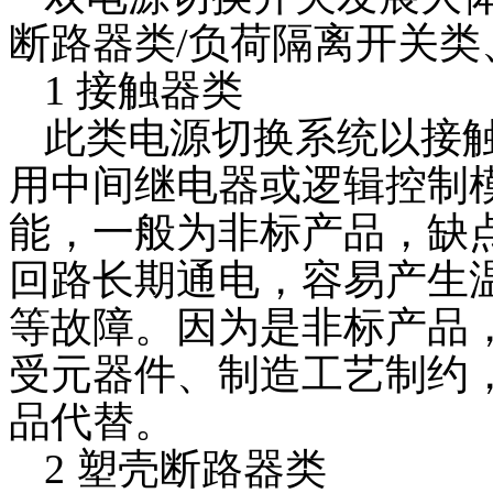
产品分类
电子样本
断路器类/负荷隔离开关
1 接触器类
产品目录
BTCPS系列控制与保护开关
双电源自动转换开关
数显表系列
此类电源切换系统以接
了解更多
用中间继电器或逻辑控制
手机扫一扫，浏览电子样本。
能，一般为非标产品，缺
了解更多
回路长期通电，容易产生
服务承诺
在线留言
等故障。因为是非标产品
保证为用户提供良好的售前、售后服务，为用户在订购前介
受元器件、制造工艺制约
了解更多
品代替。
如您对我们的产品或服务有什么问题或建议，请填写下面这
2 塑壳断路器类
了解更多