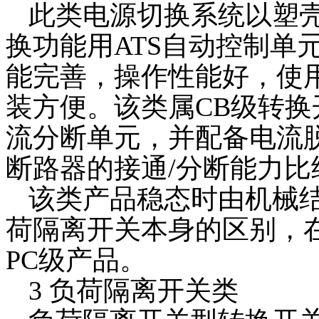
此类电源切换系统以塑
人才理念
招聘信息
换功能用ATS自动控制单
企业之间的竞争本质上就是人才的竞争。人才是企业发展的
能完善，操作性能好，使
了解更多
装方便。该类属CB级转
质量部经理
了解更多
流分断单元，并配备电流
联系方式
断路器的接通/分断能力比
地理位置
该类产品稳态时由机械
地址：浙江省温州市乐清市柳市镇方斗岩工业区
销售部：0577-62892830 18969716636
荷隔离开关本身的区别，
技术部：15967779137
传真：0577-62892830
PC级产品。
了解更多
3 负荷隔离开关类
地图导航，方便您的来访……